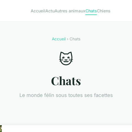
Accueil
Actu
Autres animaux
Chats
Chiens
Accueil
› Chats
🐱
Chats
Le monde félin sous toutes ses facettes