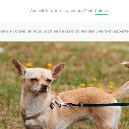
Accueil
Actu
Autres animaux
Chats
Chiens
e vie conseiller pour un chien de race Chihuahua vivant en appart