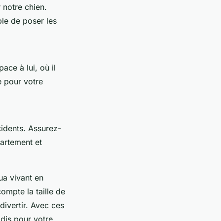
 notre chien.
ble de poser les
ace à lui, où il
e pour votre
cidents. Assurez-
artement et
ua vivant en
ompte la taille de
divertir. Avec ces
dis pour votre