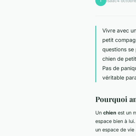
I
Isaac
4 octobr
Vivre avec u
petit compagn
questions se 
chien de peti
Pas de paniq
véritable par
Pourquoi am
Un
chien
est un m
espace bien à lui.
un espace de vie