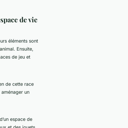
space de vie
eurs éléments sont
animal. Ensuite,
paces de jeu et
en de cette race
 à aménager un
 d’un espace de
oux et des jouets