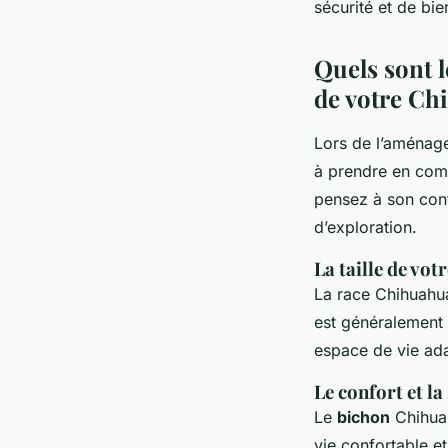
sécurité et de bie
Quels sont l
de votre Ch
Lors de l’aménage
à prendre en compt
pensez à son conf
d’exploration.
La taille de vot
La race Chihuahua 
est généralement 
espace de vie adap
Le confort et la
Le
bichon
Chihuah
vie confortable et