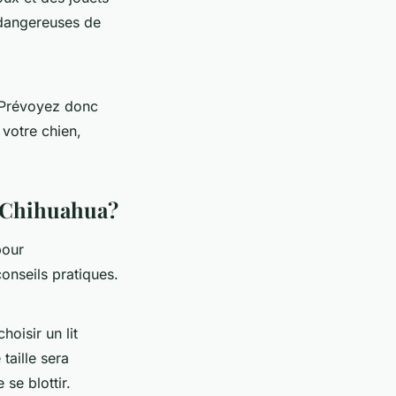
 dangereuses de
. Prévoyez donc
 votre chien,
n Chihuahua?
pour
onseils pratiques.
hoisir un lit
taille sera
se blottir.