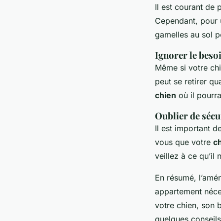
Il est courant de
Cependant, pour u
gamelles au sol po
Ignorer le besoi
Même si votre chie
peut se retirer qu
chien
où il pourra
Oublier de sécur
Il est important d
vous que votre
c
veillez à ce qu’il
En résumé, l’amén
appartement nécess
votre chien, son b
quelques conseils