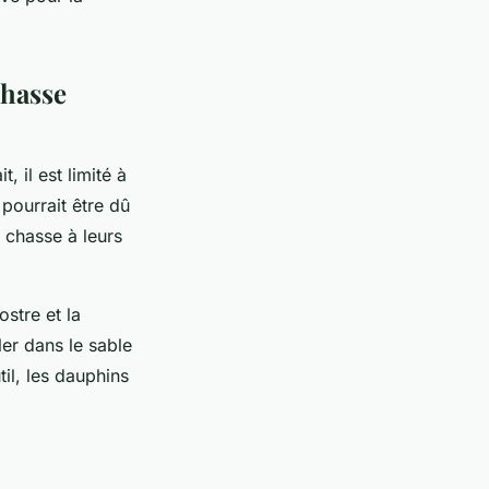
chasse
 il est limité à
pourrait être dû
 chasse à leurs
stre et la
ler dans le sable
il, les dauphins