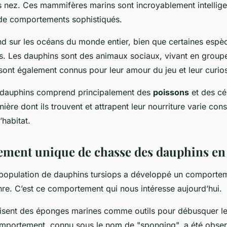
 nez. Ces mammifères marins sont incroyablement intellige
 de comportements sophistiqués.
end sur les océans du monde entier, bien que certaines espèc
s. Les dauphins sont des animaux sociaux, vivant en group
sont également connus pour leur amour du jeu et leur curios
s dauphins comprend principalement des
poissons
et des c
ière dont ils trouvent et attrapent leur nourriture varie co
’habitat.
ment unique de chasse des dauphins en 
e population de dauphins tursiops a développé un comporte
re. C’est ce comportement qui nous intéresse aujourd’hui.
lisent des éponges marines comme outils pour débusquer le
omportement, connu sous le nom de "sponging", a été obser