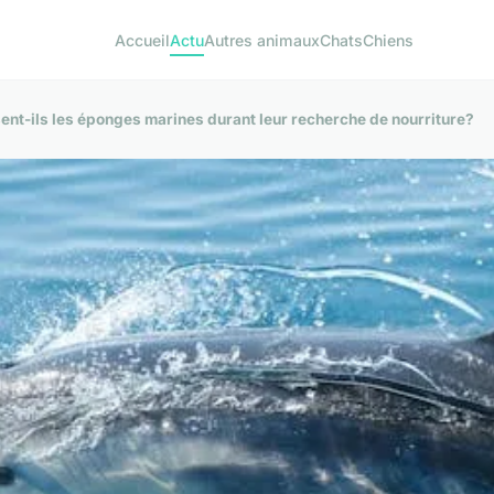
Accueil
Actu
Autres animaux
Chats
Chiens
sent-ils les éponges marines durant leur recherche de nourriture?