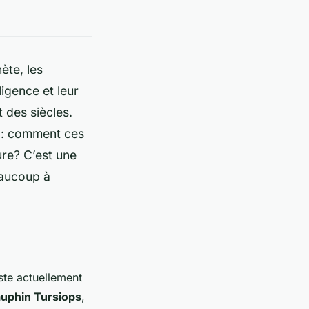
ète, les
ligence et leur
 des siècles.
e : comment ces
ure? C’est une
eaucoup à
ste actuellement
uphin Tursiops
,