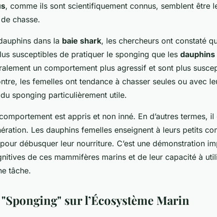
us
, comme ils sont scientifiquement connus, semblent être l
e de chasse.
 dauphins dans la
baie shark
, les chercheurs ont constaté q
plus susceptibles de pratiquer le sponging que les
dauphins
ralement un comportement plus agressif et sont plus suscep
ntre, les femelles ont tendance à chasser seules ou avec leu
 du sponging particulièrement utile.
omportement est appris et non inné. En d’autres termes, il 
ération. Les dauphins femelles enseignent à leurs petits com
our débusquer leur nourriture. C’est une démonstration i
nitives de ces mammifères marins et de leur capacité à utili
ne tâche.
 "Sponging" sur l’Écosystème Marin