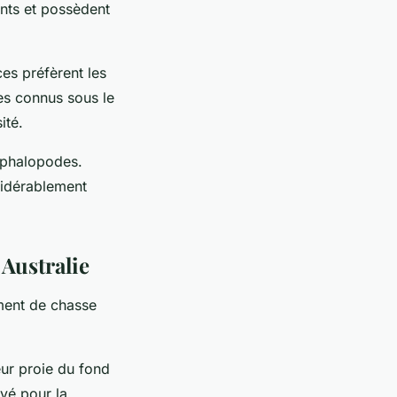
nts et possèdent
es préfèrent les
es connus sous le
ité.
éphalopodes.
nsidérablement
Australie
ment de chasse
ur proie du fond
vé pour la