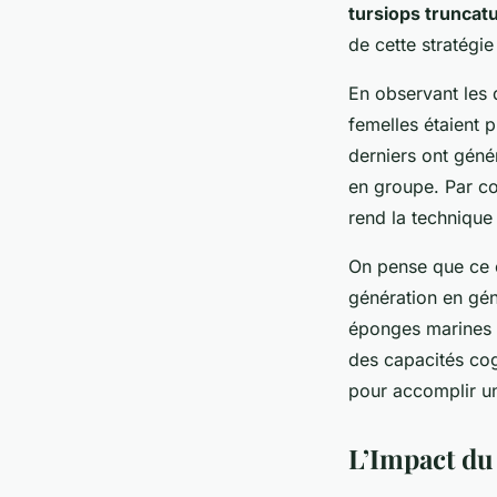
tursiops truncat
de cette stratégi
En observant les
femelles étaient 
derniers ont géné
en groupe. Par co
rend la technique
On pense que ce c
génération en gén
éponges marines p
des capacités cog
pour accomplir u
L’Impact du