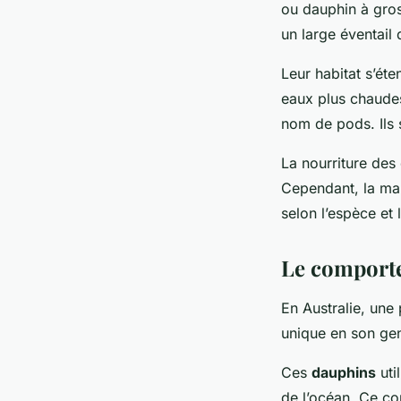
ou dauphin à gros
un large éventail
Leur habitat s’ét
eaux plus chaude
nom de pods. Ils 
La nourriture de
Cependant, la man
selon l’espèce et l
Le comporte
En Australie, un
unique en son gen
Ces
dauphins
uti
de l’océan. Ce c