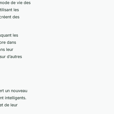
 mode de vie des
lisant les
créent des
squant les
ibre dans
ns leur
ur d’autres
ert un nouveau
 intelligents.
et de leur