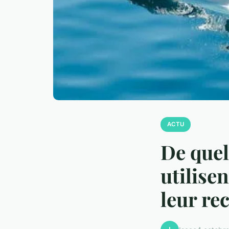
ACTU
De quel
utilise
leur re