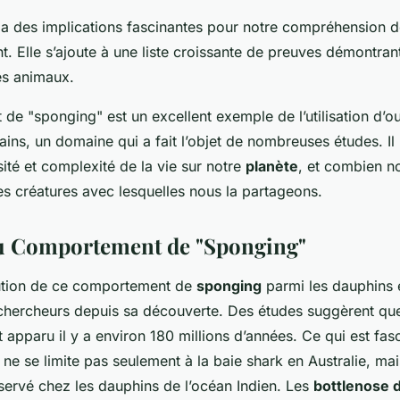
a des implications fascinantes pour notre compréhension d
 Elle s’ajoute à une liste croissante de preuves démontrant 
ces animaux.
e "sponging" est un excellent exemple de l’utilisation d’out
ns, un domaine qui a fait l’objet de nombreuses études. Il
sité et complexité de la vie sur notre
planète
, et combien n
es créatures avec lesquelles nous la partageons.
du Comportement de "Sponging"
olution de ce comportement de
sponging
parmi les dauphins 
s chercheurs depuis sa découverte. Des études suggèrent qu
apparu il y a environ 180 millions d’années. Ce qui est fasc
e se limite pas seulement à la baie shark en Australie, mais
ervé chez les dauphins de l’océan Indien. Les
bottlenose 