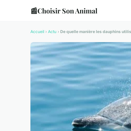
📰
Choisir Son Animal
Accueil
›
Actu
›
De quelle manière les dauphins utili