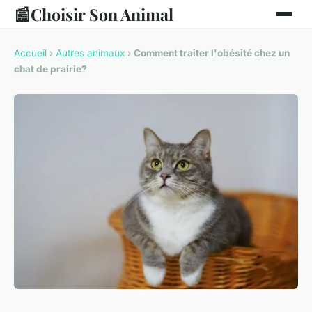
📰
Choisir Son Animal
Accueil
›
Autres animaux
›
Comment traiter l'obésité chez un
chat de prairie?